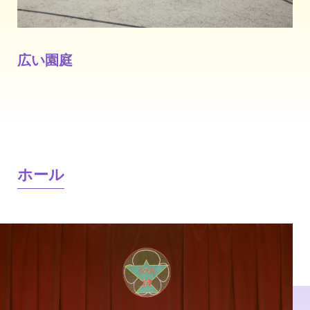
広い園庭
砂
ホール